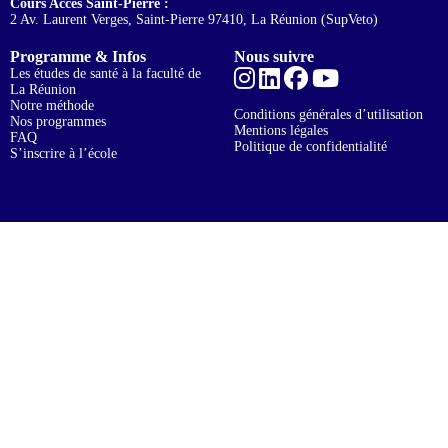
Cours Accès Saint-Pierre :
2 Av. Laurent Verges, Saint-Pierre 97410, La Réunion (SupVeto)
Programme & Infos
Nous suivre
Les études de santé à la faculté de
La Réunion
Notre méthode
Conditions générales d’utilisation
Nos programmes
Mentions légales
FAQ
Politique de confidentialité
S’inscrire à l’école