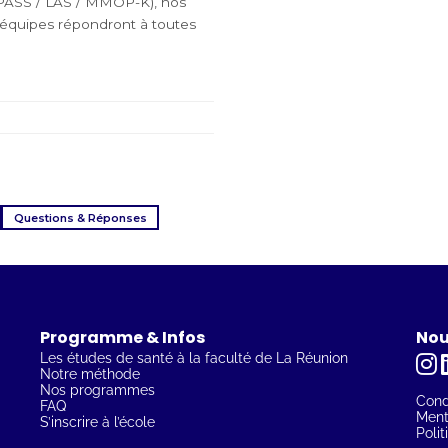
(PASS / LAS / MMOP-K), nos
équipes répondront à toutes
Questions & Réponses
Programme & Infos
Nou
Les études de santé à la faculté de La Réunion
Notre méthode
Nos programmes
Condi
FAQ
Ment
S’inscrire à l’école
Polit