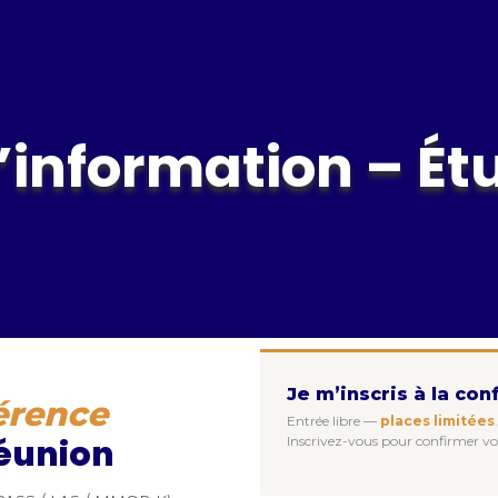
’information – Ét
Je m’inscris à la co
érence
Entrée libre —
places limitées
.
éunion
Inscrivez-vous pour confirmer vo