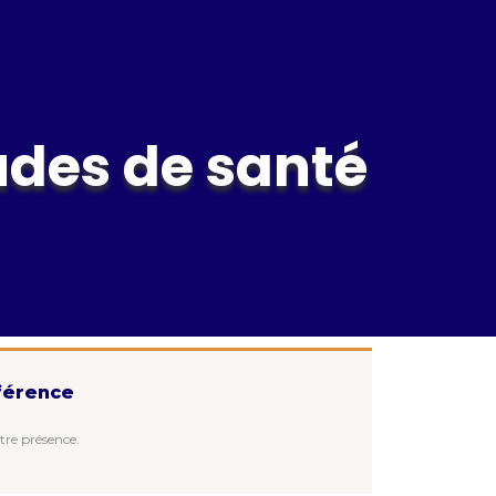
udes de santé
nférence
tre présence.