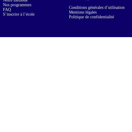
Notre méthode
Nos programmes
Conditions générales d’utilisation
FAQ
Mentions légales
S’inscrire à l’école
Politique de confidentialité